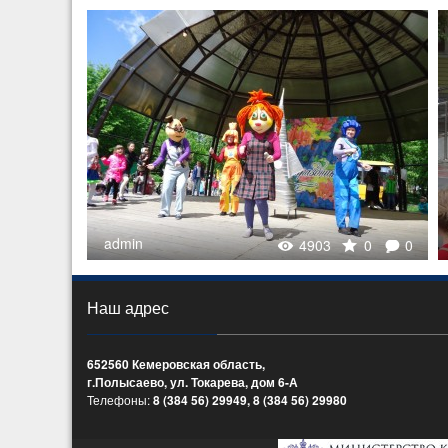
admin
4903
0
0
Наш адрес
652560 Кемеровская область,
г.Полысаево, ул. Токарева, дом 6-А
Телефоны:
8 (384 56) 29949, 8 (384 56) 29980