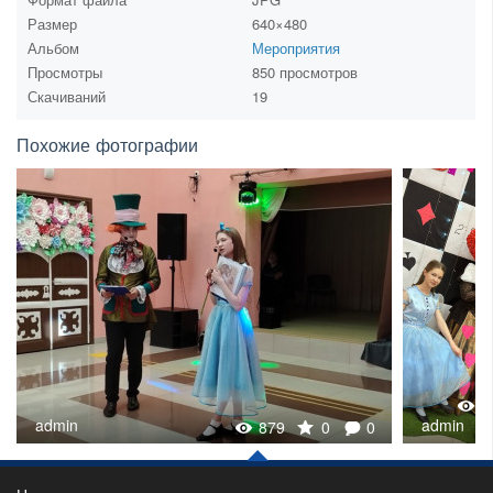
Размер
640×480
Альбом
Мероприятия
Просмотры
850 просмотров
Скачиваний
19
Похожие фотографии
8
admin
admin
879
0
0