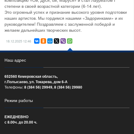
композицию «Ой, Дуся, ой, Маруся» и стал Лауреатом I
степени в своей возрастной категории (6-14 лет).
Это огромный успех и признание высокого уровня подготовки
наших артистов. Мы гордимся нашими «Задоринками» и их
руководителем! Поздравляем с заслуженной победой и
желаем дальнейших творческих высот.
18.12.2025
12:46
Наш адрес
652560 Кемеровская область,
г.Полысаево, ул. Токарева, дом 6-А
Телефоны:
8 (384 56) 29949, 8 (384 56) 29980
Режим работы
ЕЖЕДНЕВНО
с 8.00ч. до 20.00 ч.