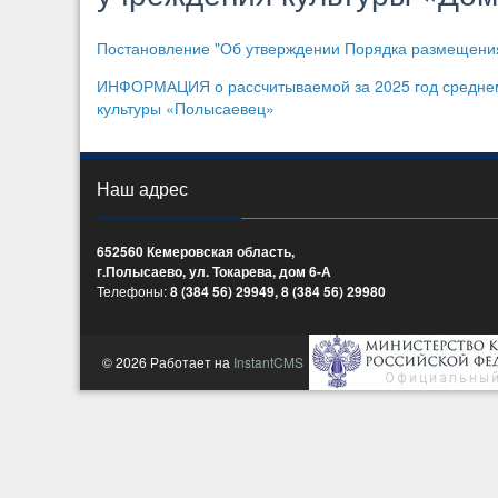
Постановление "Об утверждении Порядка размещения
ИНФОРМАЦИЯ о рассчитываемой за 2025 год среднеме
культуры «Полысаевец»
Наш адрес
652560 Кемеровская область,
г.Полысаево, ул. Токарева, дом 6-А
Телефоны:
8 (384 56) 29949, 8 (384 56) 29980
© 2026 Работает на
InstantCMS